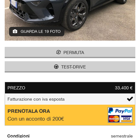
tracciamento
che
adottiamo
per
offrire
GUARDA LE 19 FOTO
le
funzionalità
e
svolgere
PERMUTA
le
attività
TEST-DRIVE
di
seguito
descritte.
PREZZO
33.400 €
Per
ottenere
Fatturazione con iva esposta
maggiori
informazioni
PRENOTALA ORA
sull'utilità
Con un acconto di 200€
e
sul
funzionamento
Condizioni
semestrale
di