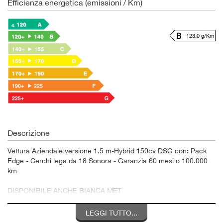
Efficienza energetica (emissioni / Km)
123.0 g/Km
Descrizione
Vettura Aziendale versione 1.5 m-Hybrid 150cv DSG con: Pack
Edge - Cerchi lega da 18 Sonora - Garanzia 60 mesi o 100.000
km
DISPONIBILE ANCHE BIANCA MET
Le foto possono essere solo a scopo illustrativo
LEGGI TUTTO...