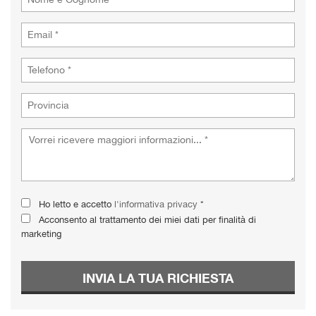
tta
i
empre
Cookie necessari
ilitato
Cookie delle preferenze
Cookie per il miglioramento dell'esperienza utente
Cookie analitici
Ho letto e accetto
l'informativa privacy
*
Cookie di marketing
Acconsento al trattamento dei miei dati per finalità di
marketing
Leggi
la
INVIA LA TUA RICHIESTA
cookie
policy