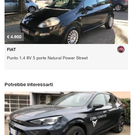
€ 4.900
€
FIAT
Punto 1.4 8V 5 porte Natural Power Street
K
Potrebbe interessarti