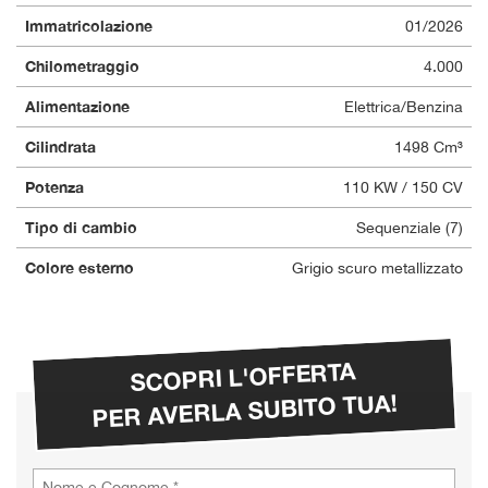
questi
Immatricolazione
01/2026
strumenti
di
Chilometraggio
4.000
tracciamento
Alimentazione
Elettrica/Benzina
si
rimanda
Cilindrata
1498 Cm³
alla
cookie
Potenza
110 KW / 150 CV
policy.
Puoi
Tipo di cambio
Sequenziale (7)
rivedere
e
Colore esterno
Grigio scuro metallizzato
modificare
le
tue
scelte
SCOPRI L'OFFERTA
in
qualsiasi
PER AVERLA SUBITO TUA!
momento.