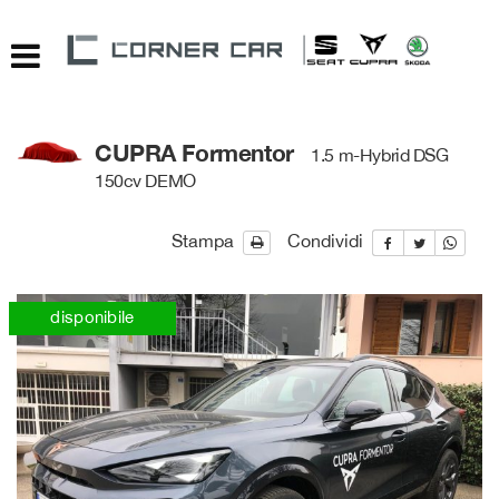
Le
tue
preferenze
di
consenso
CUPRA Formentor
1.5 m-Hybrid DSG
Il
150cv DEMO
seguente
pannello
ti
Stampa
Condividi
consente
di
esprimere
disponibile
le
tue
preferenze
di
consenso
alle
tecnologie
di