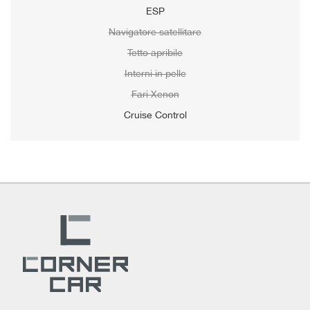
ESP
Navigatore satellitare
Tetto apribile
Interni in pelle
Fari Xenon
Cruise Control