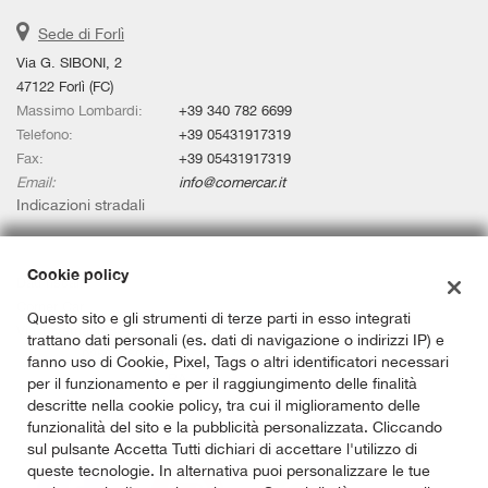
Sede di Forlì
Via G. SIBONI, 2
47122 Forlì (FC)
Massimo Lombardi:
+39 340 782 6699
Telefono:
+39 05431917319
Fax:
+39 05431917319
Email:
info@cornercar.it
Indicazioni stradali
Cookie policy
Dati fiscali:
Corner Car
Questo sito e gli strumenti di terze parti in esso integrati
Via Taverna 148/A Ravenna RA
trattano dati personali (es. dati di navigazione o indirizzi IP) e
C.F/P.IVA:
02592560391
fanno uso di Cookie, Pixel, Tags o altri identificatori necessari
Registro delle imprese:
RA
per il funzionamento e per il raggiungimento delle finalità
descritte nella cookie policy, tra cui il miglioramento delle
funzionalità del sito e la pubblicità personalizzata. Cliccando
sul pulsante Accetta Tutti dichiari di accettare l'utilizzo di
queste tecnologie. In alternativa puoi personalizzare le tue