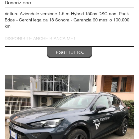
Descrizione
Vettura Aziendale versione 1.5 m-Hybrid 150cv DSG con: Pack
Edge - Cerchi lega da 18 Sonora - Garanzia 60 mesi o 100.000
km
DISPONIBILE ANCHE BIANCA MET
Le foto possono essere solo a scopo illustrativo
LEGGI TUTTO...
Finanziamento Cupra Way 35 rate + 1 finale con VFG - Tasso
3,99% Manutenzione Omaggio 24 mesi o 30.000 km
Spese passaggio escluse