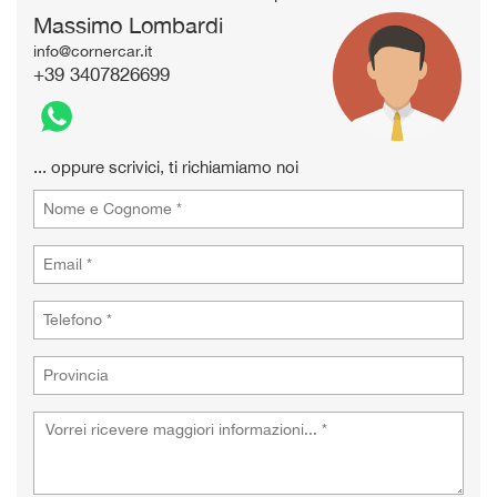
tta
Massimo Lombardi
i
info@cornercar.it
+39 3407826699
empre
Cookie necessari
ilitato
Cookie delle preferenze
... oppure scrivici, ti richiamiamo noi
Cookie per il miglioramento dell'esperienza utente
Cookie analitici
Cookie di marketing
Leggi
la
cookie
policy