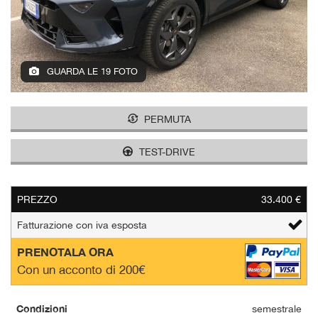
tracciamento
che
adottiamo
per
offrire
GUARDA LE 19 FOTO
le
funzionalità
e
svolgere
PERMUTA
le
attività
TEST-DRIVE
di
seguito
descritte.
PREZZO
33.400 €
Per
ottenere
Fatturazione con iva esposta
maggiori
informazioni
PRENOTALA ORA
sull'utilità
Con un acconto di 200€
e
sul
funzionamento
Condizioni
semestrale
di