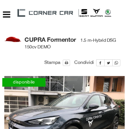
Le
tue
preferenze
di
consenso
CUPRA Formentor
1.5 m-Hybrid DSG
Il
150cv DEMO
seguente
pannello
ti
Stampa
Condividi
consente
di
esprimere
disponibile
le
tue
preferenze
di
consenso
alle
tecnologie
di