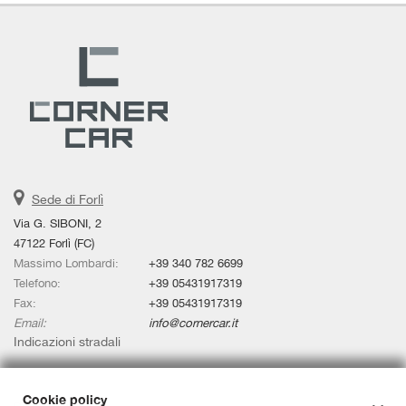
Sede di Forlì
Via G. SIBONI, 2
47122 Forlì (FC)
Massimo Lombardi:
+39 340 782 6699
Telefono:
+39 05431917319
Fax:
+39 05431917319
Email:
info@cornercar.it
Indicazioni stradali
Cookie policy