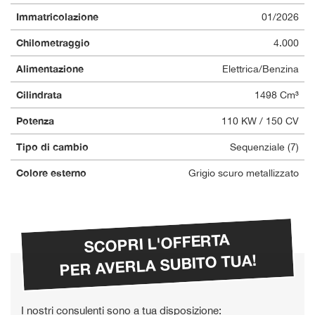
questi
Immatricolazione
01/2026
strumenti
di
Chilometraggio
4.000
tracciamento
Alimentazione
Elettrica/Benzina
si
rimanda
Cilindrata
1498 Cm³
alla
cookie
Potenza
110 KW / 150 CV
policy.
Puoi
Tipo di cambio
Sequenziale (7)
rivedere
e
Colore esterno
Grigio scuro metallizzato
modificare
le
tue
scelte
SCOPRI L'OFFERTA
in
qualsiasi
PER AVERLA SUBITO TUA!
momento.
I nostri consulenti sono a tua disposizione: